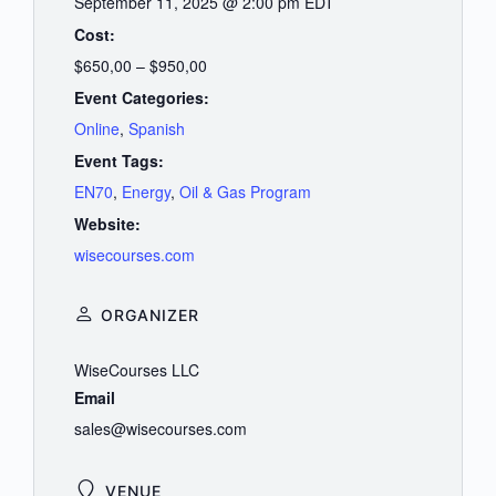
September 11, 2025 @ 2:00 pm
EDT
Cost:
$650,00 – $950,00
Event Categories:
Online
,
Spanish
Event Tags:
EN70
,
Energy
,
Oil & Gas Program
Website:
wisecourses.com
ORGANIZER
WiseCourses LLC
Email
sales@wisecourses.com
VENUE