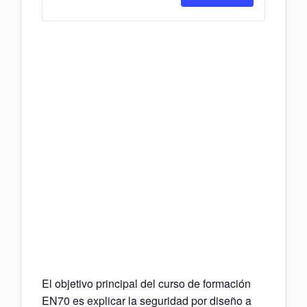
EN70
EN70
#58917
#58917
x
x
Miembro
Miembr
Arpel
Arpel
El objetivo principal del curso de formación
EN70 es explicar la seguridad por diseño a