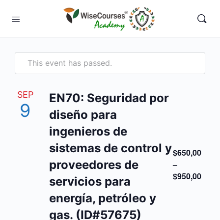
This event has passed.
SEP
EN70: Seguridad por
9
diseño para
ingenieros de
sistemas de control y
$650,00
proveedores de
–
$950,00
servicios para
energía, petróleo y
gas. (ID#57675)