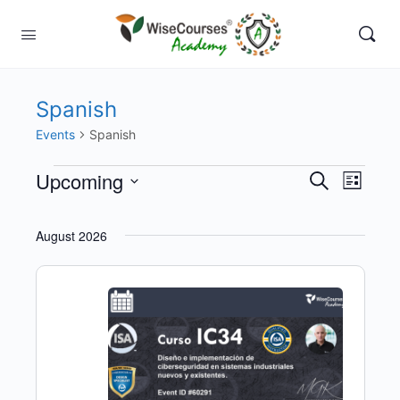
Spanish
Events
Spanish
Events
Upcoming
Events
Event
Search
List
View
Search
Select
Navig
date.
and
August 2026
Views
Navigati