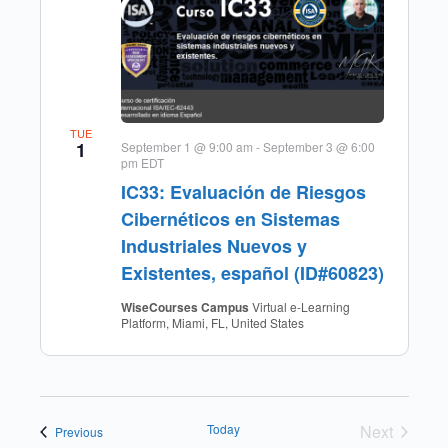
TUE
1
September 1 @ 9:00 am
-
September 3 @ 6:00
pm
EDT
IC33: Evaluación de Riesgos
Cibernéticos en Sistemas
Industriales Nuevos y
Existentes, español (ID#60823)
WiseCourses Campus
Virtual e-Learning
Platform, Miami, FL, United States
Today
Next
Events
Previous